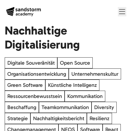
Me
Nachhaltige
Digitalisierung
Digitale Souveränität
Open Source
Organisationsentwicklung
Unternehmenskultur
Green Software
Künstliche Intelligenz
Ressourcenbewusstsein
Kommunikation
Beschaffung
Teamkommunikation
Diversity
Strategie
Nachhaltigkeitsbericht
Resilienz
Changemanagement
NEOS
Software
React