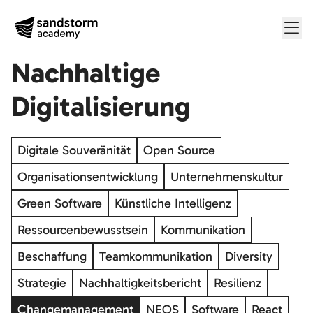
Me
Nachhaltige
Digitalisierung
Digitale Souveränität
Open Source
Organisationsentwicklung
Unternehmenskultur
Green Software
Künstliche Intelligenz
Ressourcenbewusstsein
Kommunikation
Beschaffung
Teamkommunikation
Diversity
Strategie
Nachhaltigkeitsbericht
Resilienz
Changemanagement
NEOS
Software
React