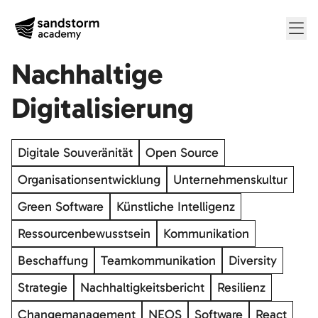
Me
Nachhaltige
Digitalisierung
Digitale Souveränität
Open Source
Organisationsentwicklung
Unternehmenskultur
Green Software
Künstliche Intelligenz
Ressourcenbewusstsein
Kommunikation
Beschaffung
Teamkommunikation
Diversity
Strategie
Nachhaltigkeitsbericht
Resilienz
Changemanagement
NEOS
Software
React