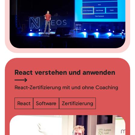
React verstehen und anwenden
React-Zertifizierung mit und ohne Coaching
React
Software
Zertifizierung