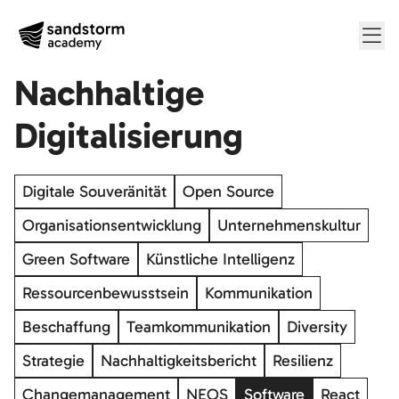
Me
Nachhaltige
Digitalisierung
Digitale Souveränität
Open Source
Organisationsentwicklung
Unternehmenskultur
Green Software
Künstliche Intelligenz
Ressourcenbewusstsein
Kommunikation
Beschaffung
Teamkommunikation
Diversity
Strategie
Nachhaltigkeitsbericht
Resilienz
Changemanagement
NEOS
Software
React