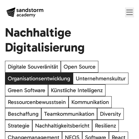
Me
Nachhaltige
Digitalisierung
Digitale Souveränität
Open Source
Organisationsentwicklung
Unternehmenskultur
Green Software
Künstliche Intelligenz
Ressourcenbewusstsein
Kommunikation
Beschaffung
Teamkommunikation
Diversity
Strategie
Nachhaltigkeitsbericht
Resilienz
Changemanagement
NEOS
Software
React