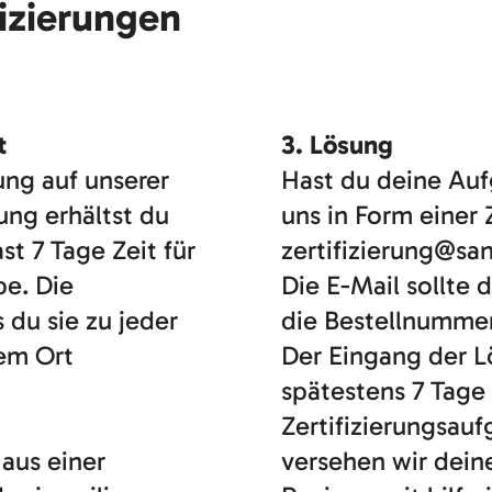
fizierungen
t
3. Lösung
rung auf unserer
Hast du deine Auf
ung erhältst du
uns in Form einer 
t 7 Tage Zeit für
zertifizierung@sa
be. Die
Die E-Mail sollte
s du sie zu jeder
die Bestellnummer 
dem Ort
Der Eingang der L
spätestens 7 Tage 
Zertifizierungsau
aus einer
versehen wir dei