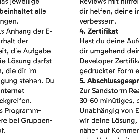
as jeweilige
Reviews mit hilfr
beinhaltet alle
dir helfen, deine 
ungen.
verbessern.
ls Anhang der E-
4. Zertifikat
rhalt der
Hast du deine Aufg
eit, die Aufgabe
dir umgehend dein
ie Lösung darfst
Developer Zertifik
, die dir im
gedruckter Form e
fügung stehen. Du
5. Abschlussgesp
Internet
Zur Sandstorm Rea
ckgreifen.
30-60 minütiges, 
des Programm-
Unabhängig von Er
ere bei Gruppen-
wir deine Lösung,
uf.
näher auf Komment