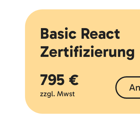
Basic React
Zertifizierung
795 €
An
zzgl. Mwst