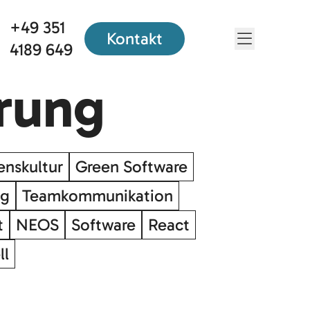
+49 351
Kontakt
Menü öf
4189 649
erung
nskultur
Green Software
ng
Teamkommunikation
t
NEOS
Software
React
ll