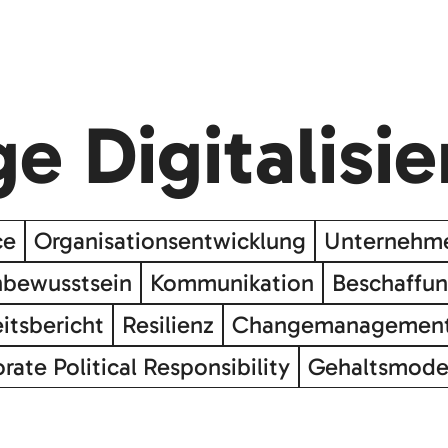
e Digitalisi
ce
Organisationsentwicklung
Unternehme
nbewusstsein
Kommunikation
Beschaffu
itsbericht
Resilienz
Changemanagemen
rate Political Responsibility
Gehaltsmode