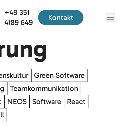
+49 351
Kontakt
Menü öf
4189 649
erung
nskultur
Green Software
ng
Teamkommunikation
t
NEOS
Software
React
ll