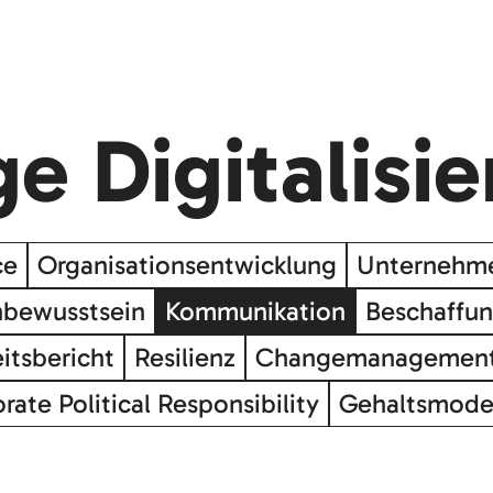
e Digitalisi
ce
Organisationsentwicklung
Unternehme
nbewusstsein
Kommunikation
Beschaffu
itsbericht
Resilienz
Changemanagemen
rate Political Responsibility
Gehaltsmode