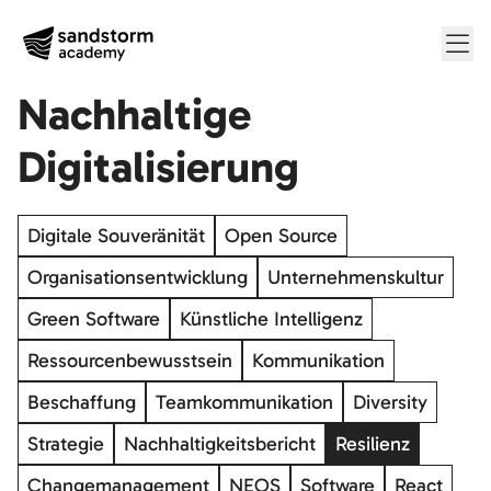
Me
Nachhaltige
Digitalisierung
Digitale Souveränität
Open Source
Organisationsentwicklung
Unternehmenskultur
Green Software
Künstliche Intelligenz
Ressourcenbewusstsein
Kommunikation
Beschaffung
Teamkommunikation
Diversity
Strategie
Nachhaltigkeitsbericht
Resilienz
Changemanagement
NEOS
Software
React